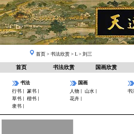
首页
>
书法欣赏
>
L
>
刘三
首页
书法欣赏
国画欣赏
书法
国画
行书
篆书
人物
山水
书
草书
楷书
花卉
隶书