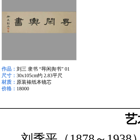
作品：
刘三 隶书 “㝵闲舆书” 01
尺寸：
30x105cm约 2.83平尺
材质：
原装裱纸本镜芯
价格：
18000
艺
刘季平（1878～19