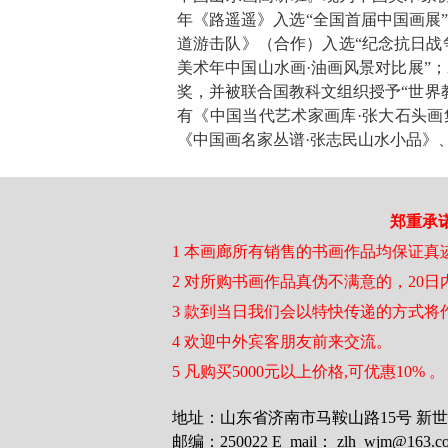
年《路遥遥》入选“全国首届中国画展”
道游击队》（合作）入选“纪念抗日战争
美术年中国山水画·油画风景对比展”；
奖，并被联合国教科文组织授予“世界教
有《中国当代艺术家画库·张大石头
《中国画名家丛谱·张志民山水小品》
郑重承
1 本画廊所有销售的书画作品均保证真
2 对所购书画作品真伪不满意的，20
3 款到当日我们会以特快传递的方式将
4 欢迎中外宾客朋友前来交流。
5 凡购买5000元以上价格,可优惠10% 。
地址：山东省济南市马鞍山路15号 新世界商
邮编：250022 E_mail： zlh_wjm@163.c