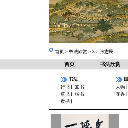
首页
>
书法欣赏
>
Z
>
张志民
首页
书法欣赏
书法
行书
篆书
人物
草书
楷书
花卉
隶书