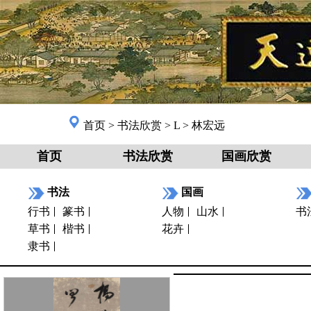
首页
>
书法欣赏
>
L
>
林宏远
首页
书法欣赏
国画欣赏
书法
国画
行书
篆书
人物
山水
书
草书
楷书
花卉
隶书