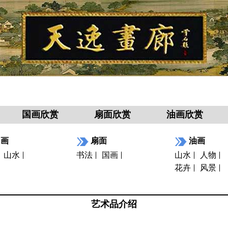
国画欣赏
扇面欣赏
油画欣赏
国画
扇面
油画
山水
书法
国画
山水
人物
花卉
风景
艺术品介绍