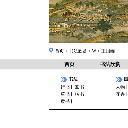
首页
>
书法欣赏
>
W
>
王国维
首页
书法欣赏
书法
行书
篆书
人物
草书
楷书
花卉
隶书