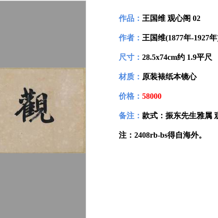
作品：
王国维 观心阁 02
作者：
王国维(1877年-1927年
尺寸：
28.5x74cm约 1.9平尺
材质：
原装裱纸本镜心
价格：
58000
备注：
款式：振东先生雅属 
注：2408rb-bs得自海外。